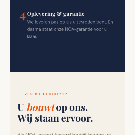
4
Oplevering & garantie
We leveren pas op als u tevreden bent. En
daarna staat onze NOA-garantie voor u
klaar.
ZEKERHEID VOOROP
U
bouwt
op ons.
Wij staan ervoor.