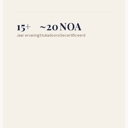
15+
~20
NOA
Jaar ervaring
Stukadoors
Gecertificeerd