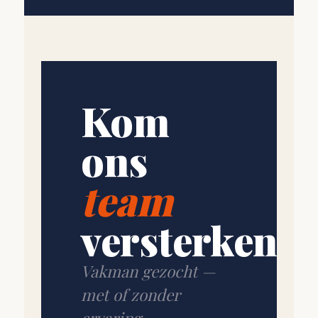
Kom
ons
team
versterken.
Vakman gezocht —
met of zonder