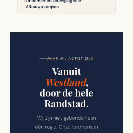
Ondernemersvereniging voor
Afbouwbedrijven
WAAR WIJ ACTIEF ZIJN
Vanuit
Westland
,
door de hele
Randstad.
Wij zijn niet gebonden aan
één regio. Onze vakmensen