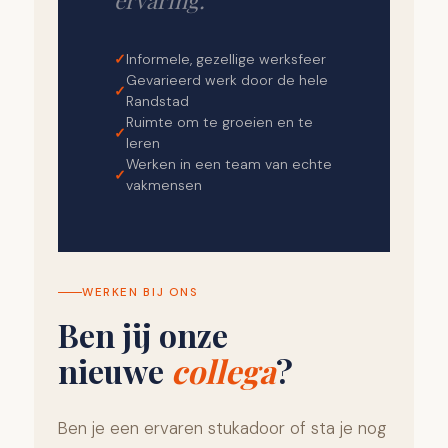
ervaring.
Informele, gezellige werksfeer
Gevarieerd werk door de hele
Randstad
Ruimte om te groeien en te
leren
Werken in een team van echte
vakmensen
WERKEN BIJ ONS
Ben jij onze
nieuwe
collega
?
Ben je een ervaren stukadoor of sta je nog