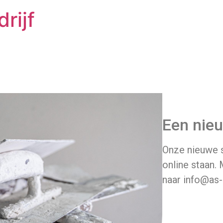
rijf
Een nieu
Onze nieuwe s
online staan.
naar info@as-